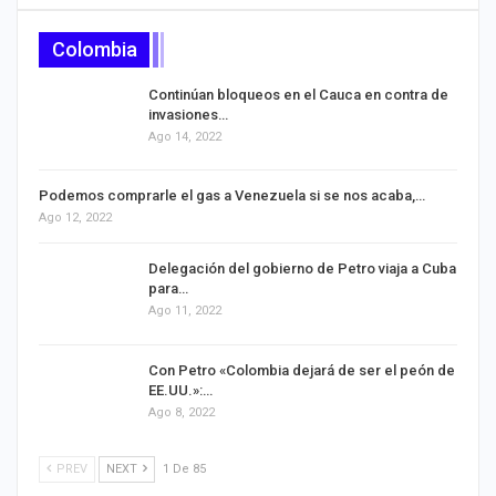
Colombia
Continúan bloqueos en el Cauca en contra de
invasiones…
Ago 14, 2022
Podemos comprarle el gas a Venezuela si se nos acaba,…
Ago 12, 2022
Delegación del gobierno de Petro viaja a Cuba
para…
Ago 11, 2022
Con Petro «Colombia dejará de ser el peón de
EE.UU.»:…
Ago 8, 2022
PREV
NEXT
1 De 85