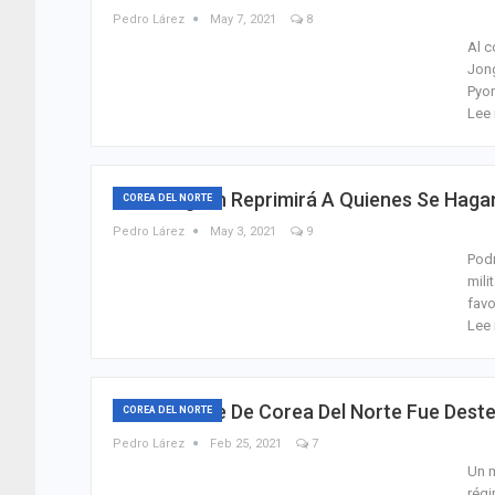
Pedro Lárez
May 7, 2021
8
Al c
Jong
Pyo
Lee 
Kim Jong-Un Reprimirá A Quienes Se Haga
COREA DEL NORTE
Pedro Lárez
May 3, 2021
9
Podr
mili
favo
Lee 
Adolescente De Corea Del Norte Fue Deste
COREA DEL NORTE
Pedro Lárez
Feb 25, 2021
7
Un m
régi