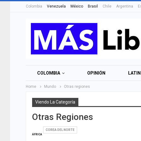
Colombia
Venezuela
México
Brasil
Chile
Argentina
E
COLOMBIA
OPINIÓN
LATI
Home
Mundo
Otras regiones
Viendo La Categoría
Otras Regiones
COREA DEL NORTE
ÁFRICA