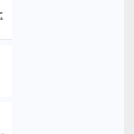
im
 de
tor