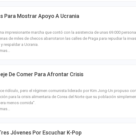
es Para Mostrar Apoyo A Ucrania
na impresionante marcha que contó con la asistencia de unas 69.000 persona
nas de miles de checos abarrotaron las calles de Praga para repudiar la inva
 y respaldar a Ucrania.
mas...
eje De Comer Para Afrontar Crisis
ce ridículo, pero el régimen comunista liderado por Kim Jong-Un propuso c
ción para la crisis alimentaria de Corea del Norte que su población simpleme
giera menos comida’’.
mas...
Tres Jóvenes Por Escuchar K-Pop