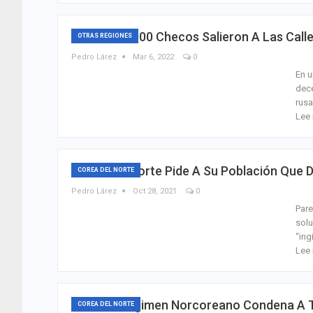
Más De 60.000 Checos Salieron A Las Call
OTRAS REGIONES
Pedro Lárez
Mar 6, 2022
0
En u
dece
rusa
Lee 
Corea Del Norte Pide A Su Población Que D
COREA DEL NORTE
Pedro Lárez
Oct 28, 2021
0
Pare
solu
‘‘in
Lee 
Insólito: Régimen Norcoreano Condena A 
COREA DEL NORTE