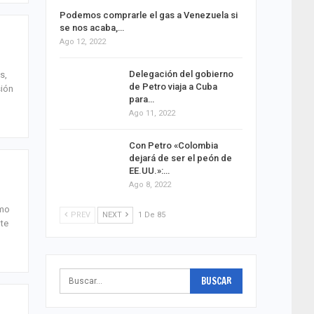
Podemos comprarle el gas a Venezuela si
se nos acaba,…
Ago 12, 2022
Delegación del gobierno
s,
de Petro viaja a Cuba
sión
para…
Ago 11, 2022
Con Petro «Colombia
dejará de ser el peón de
EE.UU.»:…
Ago 8, 2022
omo
PREV
NEXT
1 De 85
nte