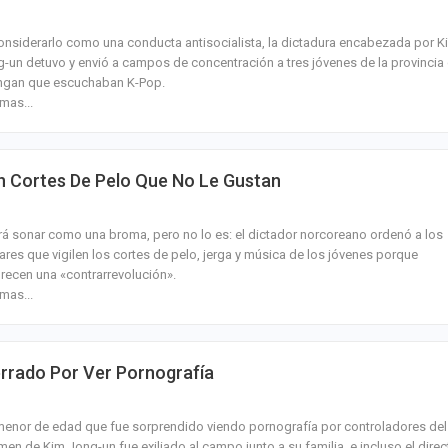
onsiderarlo como una conducta antisocialista, la dictadura encabezada por K
-un detuvo y envió a campos de concentración a tres jóvenes de la provincia
ngan que escuchaban K-Pop.
mas...
n Cortes De Pelo Que No Le Gustan
á sonar como una broma, pero no lo es: el dictador norcoreano ordenó a los
tares que vigilen los cortes de pelo, jerga y música de los jóvenes porque
recen una «contrarrevolución».
mas...
rrado Por Ver Pornografía
enor de edad que fue sorprendido viendo pornografía por controladores del
men de Kim Jong-un fue exiliado al campo junto a su familia, e incluso el direc