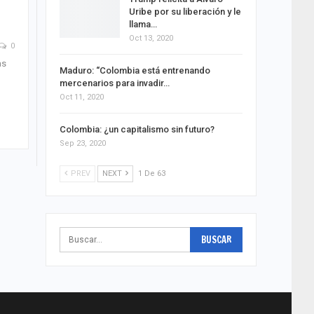
Uribe por su liberación y le
llama…
Oct 13, 2020
0
as
Maduro: ‘‘Colombia está entrenando
mercenarios para invadir…
Oct 11, 2020
Colombia: ¿un capitalismo sin futuro?
Sep 23, 2020
PREV
NEXT
1 De 63