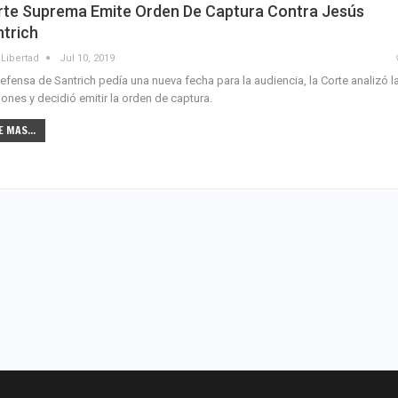
rte Suprema Emite Orden De Captura Contra Jesús
trich
Libertad
Jul 10, 2019
efensa de Santrich pedía una nueva fecha para la audiencia, la Corte analizó l
ones y decidió emitir la orden de captura.
E MAS...