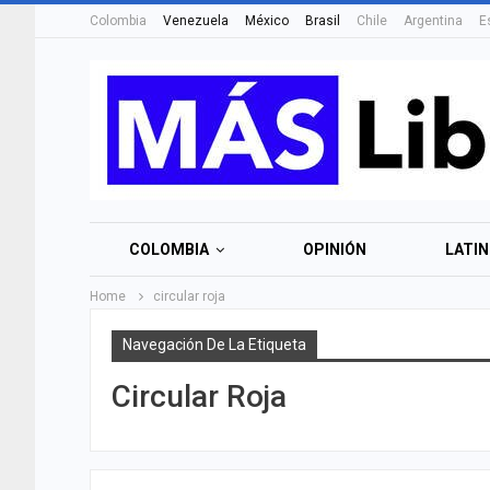
Colombia
Venezuela
México
Brasil
Chile
Argentina
E
COLOMBIA
OPINIÓN
LATI
Home
circular roja
Navegación De La Etiqueta
Circular Roja