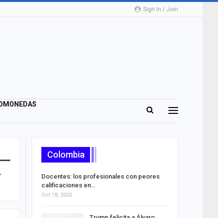
Sign In / Join
OMONEDAS
Colombia
Docentes: los profesionales con peores
calificaciones en…
Oct 18, 2020
Trump felicita a Álvaro