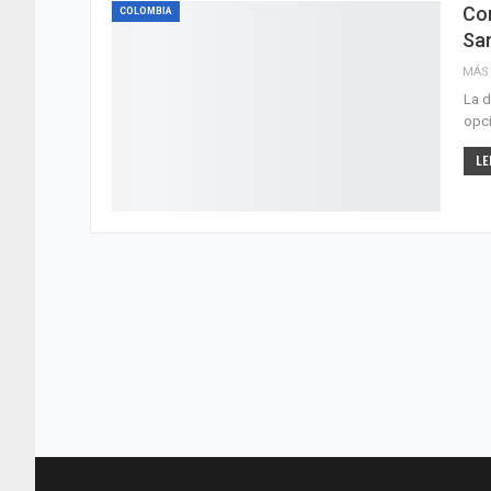
Co
COLOMBIA
San
MÁS 
La d
opci
LE