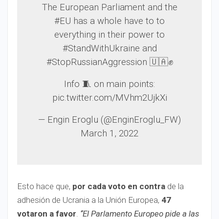
The European Parliament and the
#EU has a whole have to to
everything in their power to
#StandWithUkraine and
#StopRussianAggression 🇺🇦✊
Info 🧵 on main points:
pic.twitter.com/MVhm2UjkXi
— Engin Eroglu (@EnginEroglu_FW)
March 1, 2022
Esto hace que,
por cada voto en contra
de la
adhesión de Ucrania a la Unión Europea,
47
votaron a favor
.
‘‘El Parlamento Europeo pide a las