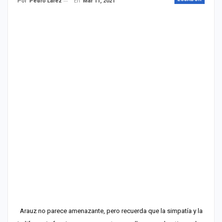
En
Mar 11, 2021
Por
Pedro Lárez
Arauz no parece amenazante, pero recuerda que la simpatía y la