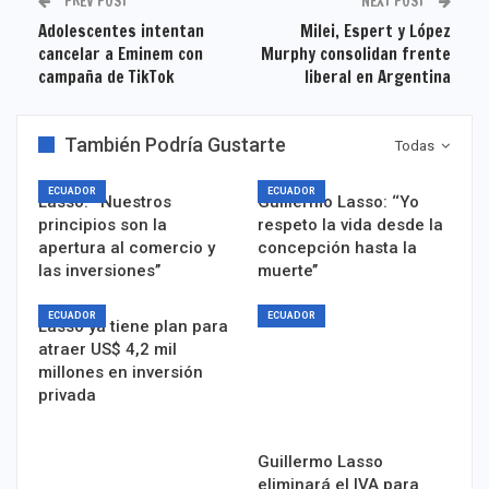
PREV POST
NEXT POST
Adolescentes intentan
Milei, Espert y López
cancelar a Eminem con
Murphy consolidan frente
campaña de TikTok
liberal en Argentina
También Podría Gustarte
Todas
ECUADOR
ECUADOR
Lasso: ‘‘Nuestros
Guillermo Lasso: ‘‘Yo
principios son la
respeto la vida desde la
apertura al comercio y
concepción hasta la
las inversiones’’
muerte’’
ECUADOR
ECUADOR
Lasso ya tiene plan para
atraer US$ 4,2 mil
millones en inversión
privada
Guillermo Lasso
eliminará el IVA para