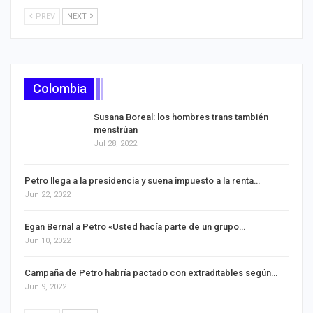
PREV
NEXT
Colombia
Susana Boreal: los hombres trans también
menstrúan
Jul 28, 2022
Petro llega a la presidencia y suena impuesto a la renta…
Jun 22, 2022
Egan Bernal a Petro «Usted hacía parte de un grupo…
Jun 10, 2022
Campaña de Petro habría pactado con extraditables según…
Jun 9, 2022