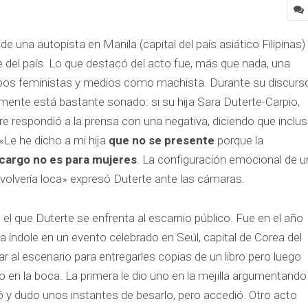
e una autopista en Manila (capital del país asiático Filipinas)
e del país. Lo que destacó del acto fue, más que nada, una
rupos feministas y medios como machista. Durante su discurs
mente está bastante sonado: si su hija Sara Duterte-Carpio,
e respondió a la prensa con una negativa, diciendo que inclu
«Le he dicho a mi hija
que no se presente
porque la
cargo no es para mujeres
. La configuración emocional de u
volvería loca» expresó Duterte ante las cámaras.
 el que Duterte se enfrenta al escarnio público. Fue en el año
 índole en un evento celebrado en Seúl, capital de Corea del
r al escenario para entregarles copias de un libro pero luego
o en la boca. La primera le dio uno en la mejilla argumentando
 y dudo unos instantes de besarlo, pero accedió. Otro acto