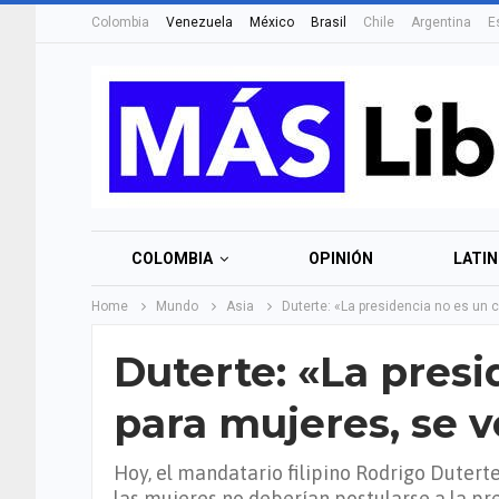
Colombia
Venezuela
México
Brasil
Chile
Argentina
E
COLOMBIA
OPINIÓN
LATI
Home
Mundo
Asia
Duterte: «La presidencia no es un 
Duterte: «La presi
para mujeres, se v
Hoy, el mandatario filipino Rodrigo Dutert
las mujeres no deberían postularse a la pr