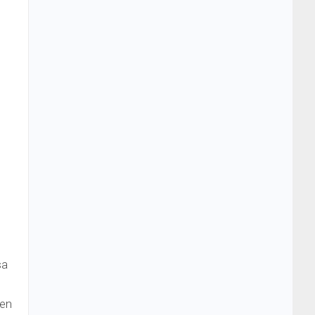
sa
 en