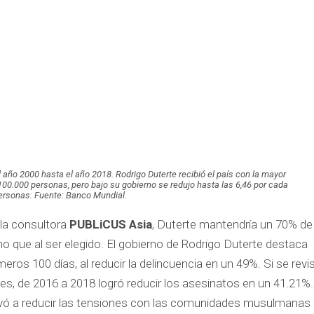
 año 2000 hasta el año 2018. Rodrigo Duterte recibió el país con la mayor
00.000 personas, pero bajo su gobierno se redujo hasta las 6,46 por cada
ersonas. Fuente: Banco Mundial.
la consultora
PUBLiCUS Asia
, Duterte mantendría un 70% de
o que al ser elegido. El gobierno de Rodrigo Duterte destaca
meros 100 días, al reducir la delincuencia en un 49%. Si se revi
ales, de 2016 a 2018 logró reducir los asesinatos en un 41.21%.
vó a reducir las tensiones con las comunidades musulmanas