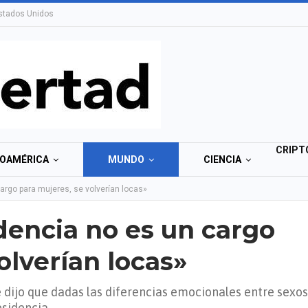
stados Unidos
CRIPT
NOAMÉRICA
MUNDO
CIENCIA
cargo para mujeres, se volverían locas»
dencia no es un cargo
olverían locas»
e dijo que dadas las diferencias emocionales entre sexos
esidencia.