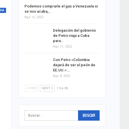
Podemos comprarle el gas a Venezuela si
SIA
se nos acaba,…
Ago 12, 2022
Delegación del gobierno
de Petro viaja a Cuba
para…
Ago 11, 2022
Con Petro «Colombia
dejará de ser el peón de
EE.UU.»:…
Ago 8, 2022
PREV
NEXT
1 De 85