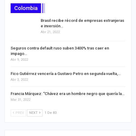
Colombia
Brasil recibe récord de empresas extranjeras
e inversión…
Abr 21, 2022
Seguros contra default ruso suben 3400% tras caer en
impago…
Abr 9, 2022
Fico Gutiérrez vencería a Gustavo Petro en segunda vuelta,…
Abr 3, 2022
Francia Márquez: ‘‘Chávez era un hombre negro que quería la…
Mar 31, 2022
PREV
NEXT
1 De 83