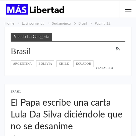
Home
Latinoamérica
Sudamérica
Brasil
Pagina 12
Viendo La Categoría
Brasil
ARGENTINA
BOLIVIA
CHILE
ECUADOR
VENEZUELA
BRASIL
El Papa escribe una carta
Lula Da Silva diciéndole que
no se desanime