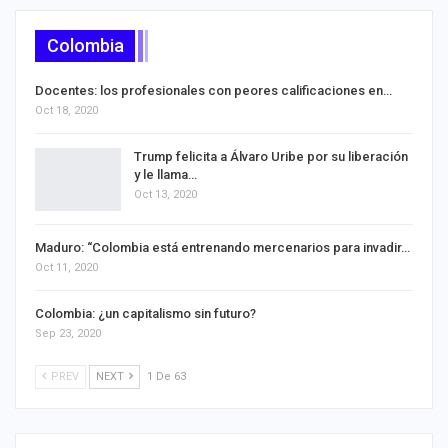
Colombia
Docentes: los profesionales con peores calificaciones en…
Oct 18, 2020
Trump felicita a Álvaro Uribe por su liberación
y le llama…
Oct 13, 2020
Maduro: ‘‘Colombia está entrenando mercenarios para invadir…
Oct 11, 2020
Colombia: ¿un capitalismo sin futuro?
Sep 23, 2020
PREV
NEXT
1 De 63