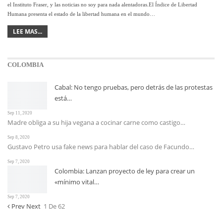
el Instituto Fraser, y las noticias no soy para nada alentadoras.El Índice de Libertad
Humana presenta el estado de la libertad humana en el mundo…
LEE MAS...
COLOMBIA
Cabal: No tengo pruebas, pero detrás de las protestas
está…
Sep 11, 2020
Madre obliga a su hija vegana a cocinar carne como castigo…
Sep 8, 2020
Gustavo Petro usa fake news para hablar del caso de Facundo…
Sep 7, 2020
Colombia: Lanzan proyecto de ley para crear un
«mínimo vital…
Sep 7, 2020
Prev
Next
1 De 62