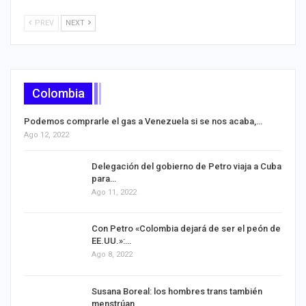
PREV
NEXT
Colombia
Podemos comprarle el gas a Venezuela si se nos acaba,…
Ago 12, 2022
Delegación del gobierno de Petro viaja a Cuba
para…
Ago 11, 2022
Con Petro «Colombia dejará de ser el peón de
EE.UU.»:…
Ago 8, 2022
Susana Boreal: los hombres trans también
menstrúan