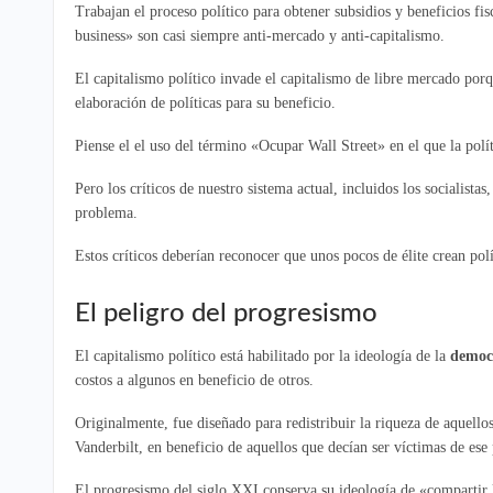
Trabajan el proceso político para obtener subsidios y beneficios f
business» son casi siempre anti-mercado y anti-capitalismo.
El capitalismo político invade el capitalismo de libre mercado porqu
elaboración de políticas para su beneficio.
Piense el el uso del término «Ocupar Wall Street» en el que la polít
Pero los críticos de nuestro sistema actual, incluidos los sociali
problema.
Estos críticos deberían reconocer que unos pocos de élite crean pol
El peligro del progresismo
El capitalismo político está habilitado por la ideología de la
democr
costos a algunos en beneficio de otros.
Originalmente, fue diseñado para redistribuir la riqueza de aquel
Vanderbilt, en beneficio de aquellos que decían ser víctimas de ese
El progresismo del siglo XXI conserva su ideología de «compartir l