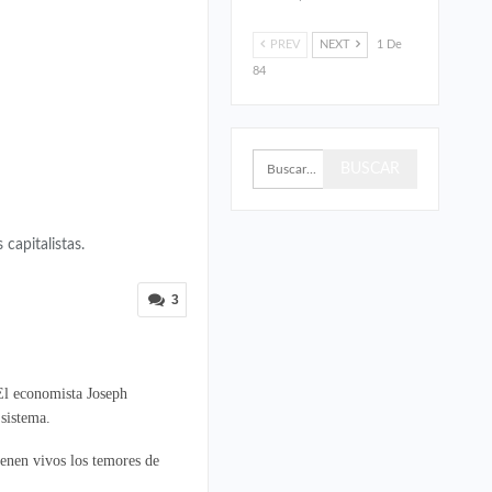
PREV
NEXT
1 De
84
 capitalistas.
3
 El economista Joseph
 sistema.
ienen vivos los temores de