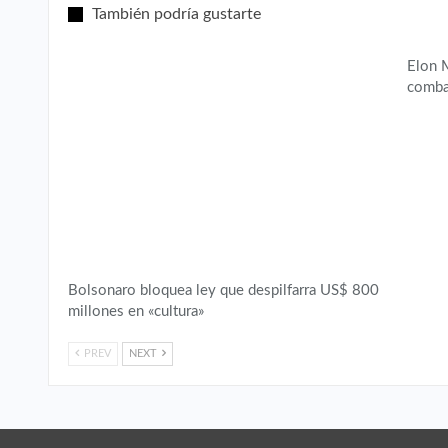
También podría gustarte
Elon M
comba
Bolsonaro bloquea ley que despilfarra US$ 800
millones en «cultura»
PREV
NEXT