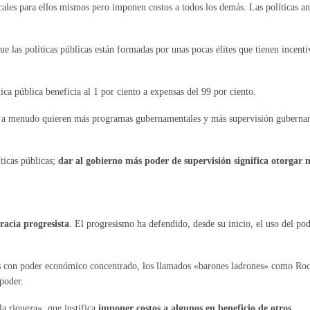
iscales para ellos mismos pero imponen costos a todos los demás. Las políticas 
e las políticas públicas están formadas por unas pocas élites que tienen incentiv
ica pública beneficia al 1 por ciento a expensas del 99 por ciento.
stas, a menudo quieren más programas gubernamentales y más supervisión guberna
íticas públicas;
dar al gobierno más poder de supervisión significa otorgar
acia progresista
. El progresismo ha defendido, desde su inicio, el uso del p
los con poder económico concentrado, los llamados «barones ladrones» como Roc
 poder.
a riqueza», que justifica
imponer costos a algunos en beneficio de otros
.