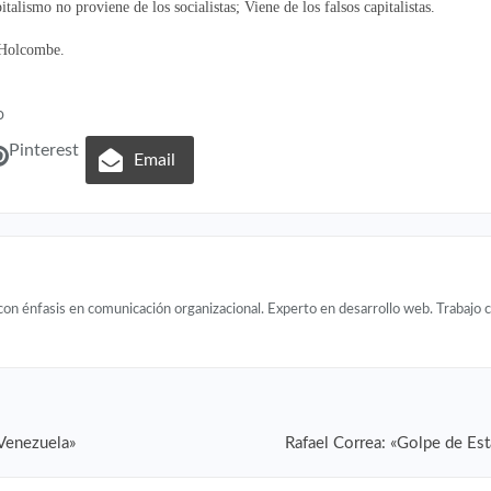
alismo no proviene de los socialistas; Viene de los falsos capitalistas.
. Holcombe.
o
Pinterest
Email
con énfasis en comunicación organizacional. Experto en desarrollo web. Trabajo
 Venezuela»
Rafael Correa: «Golpe de Es