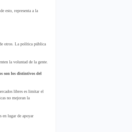
e esto, representa a la
e otros. La política pública
enten la voluntad de la gente.
os son los distintivos del
cados libres es limitar el
ticas no mejoran la
as en lugar de apoyar