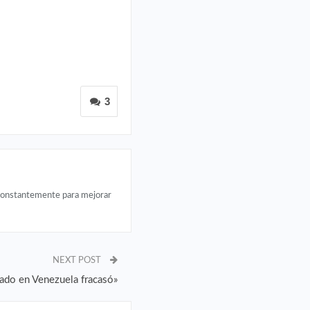
3
 constantemente para mejorar
NEXT POST
tado en Venezuela fracasó»