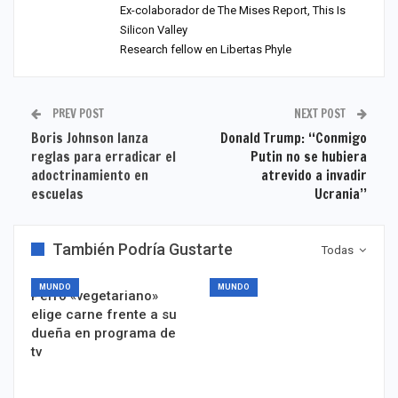
Ex-colaborador de The Mises Report, This Is
Silicon Valley
Research fellow en Libertas Phyle
PREV POST
NEXT POST
Boris Johnson lanza
Donald Trump: ‘‘Conmigo
reglas para erradicar el
Putin no se hubiera
adoctrinamiento en
atrevido a invadir
escuelas
Ucrania’’
También Podría Gustarte
Todas
MUNDO
MUNDO
Perro «vegetariano»
elige carne frente a su
dueña en programa de
tv