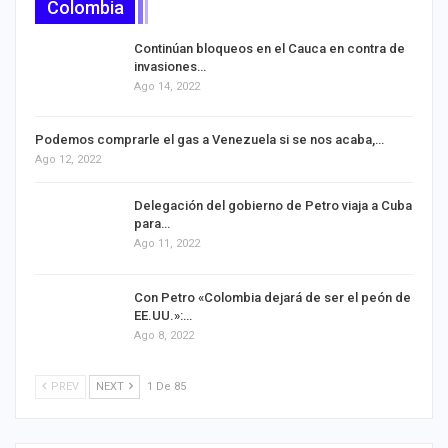
Colombia
Continúan bloqueos en el Cauca en contra de
invasiones…
Ago 14, 2022
Podemos comprarle el gas a Venezuela si se nos acaba,…
Ago 12, 2022
Delegación del gobierno de Petro viaja a Cuba
para…
Ago 11, 2022
Con Petro «Colombia dejará de ser el peón de
EE.UU.»:…
Ago 8, 2022
PREV
NEXT
1 De 85