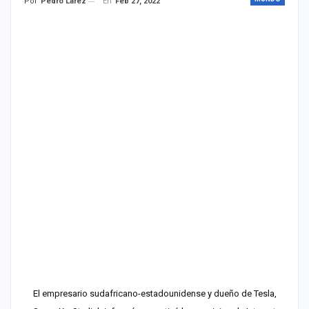
En
Feb 27, 2022
Por
Pedro Lárez
El empresario sudafricano-estadounidense y dueño de Tesla,