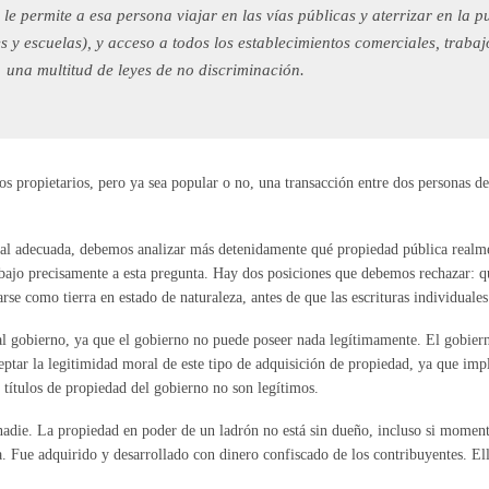
 le permite a esa persona viajar en las vías públicas y aterrizar en la p
s y escuelas), y acceso a todos los establecimientos comerciales, trabaj
una multitud de leyes de no discriminación.
s propietarios, pero ya sea popular o no, una transacción entre dos personas de
eral adecuada, debemos analizar más detenidamente qué propiedad pública realme
rabajo precisamente a esta pregunta. Hay dos posiciones que debemos rechazar: q
rse como tierra en estado de naturaleza, antes de que las escrituras individuales
l gobierno, ya que el gobierno no puede poseer nada legítimamente. El gobiern
ptar la legitimidad moral de este tipo de adquisición de propiedad, ya que impli
 títulos de propiedad del gobierno no son legítimos.
nadie. La propiedad en poder de un ladrón no está sin dueño, incluso si mome
 Fue adquirido y desarrollado con dinero confiscado de los contribuyentes. El