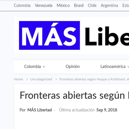
Colombia
Venezuela
México
Brasil
Chile
Argentina
Est
Colombia
Opinión
Latinoamérica
Home
Uncategorized
Fronteras abiertas según Hoppe y Rothbard, el
Fronteras abiertas según 
Por
MÁS Libertad
Última actualización
Sep 9, 2018