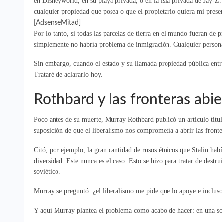
en Disneyworld, en su playa privada, o en la isla privada de Jay-Z.
cualquier propiedad que posea o que el propietario quiera mi prese
[AdsenseMitad]
Por lo tanto, si todas las parcelas de tierra en el mundo fueran de
simplemente no habría problema de inmigración. Cualquier persona 
Sin embargo, cuando el estado y su llamada propiedad pública entra
Trataré de aclararlo hoy.
Rothbard y las fronteras abie
Poco antes de su muerte, Murray Rothbard publicó un artículo tit
suposición de que el liberalismo nos comprometía a abrir las fronte
Citó, por ejemplo, la gran cantidad de rusos étnicos que Stalin habí
diversidad. Este nunca es el caso. Esto se hizo para tratar de destr
soviético.
Murray se preguntó: ¿el liberalismo me pide que lo apoye e incluso
Y aquí Murray plantea el problema como acabo de hacer: en una so