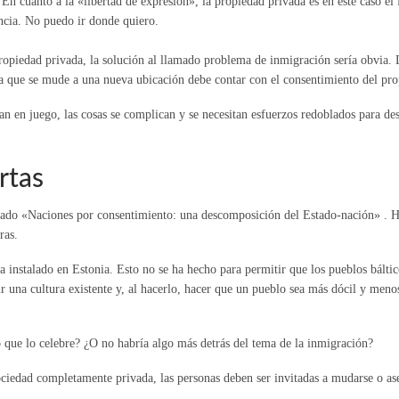
 En cuanto a la «libertad de expresión», la propiedad privada es en este caso e
ncia. No puedo ir donde quiero.
 propiedad privada, la solución al llamado problema de inmigración sería obvia.
que se mude a una nueva ubicación debe contar con el consentimiento del propi
n en juego, las cosas se complican y se necesitan esfuerzos redoblados para des
rtas
ulado «Naciones por consentimiento: una descomposición del Estado-nación» . H
ras.
a instalado en Estonia. Esto no se ha hecho para permitir que los pueblos báltico
uir una cultura existente y, al hacerlo, hacer que un pueblo sea más dócil y men
 que lo celebre? ¿O no habría algo más detrás del tema de la inmigración?
ciedad completamente privada, las personas deben ser invitadas a mudarse o as