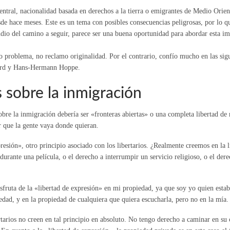
tral, nacionalidad basada en derechos a la tierra o emigrantes de Medio Orient
 hace meses. Este es un tema con posibles consecuencias peligrosas, por lo que
udio del camino a seguir, parece ser una buena oportunidad para abordar esta im
oso problema, no reclamo originalidad. Por el contrario, confío mucho en las sig
bard y Hans-Hermann Hoppe.
s sobre la inmigración
sobre la inmigración debería ser «fronteras abiertas» o una completa libertad d
r que la gente vaya donde quieran.
sión», otro principio asociado con los libertarios. ¿Realmente creemos en la 
 durante una película, o el derecho a interrumpir un servicio religioso, o el der
fruta de la «libertad de expresión» en mi propiedad, ya que soy yo quien estab
edad, y en la propiedad de cualquiera que quiera escucharla, pero no en la mía.
tarios no creen en tal principio en absoluto. No tengo derecho a caminar en su c