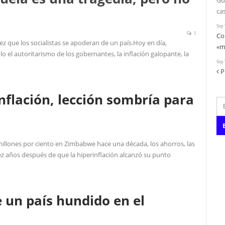
Gu
ca
Sep 
1
Co
vez que los socialistas se apoderan de un país.Hoy en día,
«m
olo el autoritarismo de los gobernantes, la inflación galopante, la
Sep 
P
nflación, lección sombría para
millones por ciento en Zimbabwe hace una década, los ahorros, las
ez años después de que la hiperinflación alcanzó su punto
 un país hundido en el