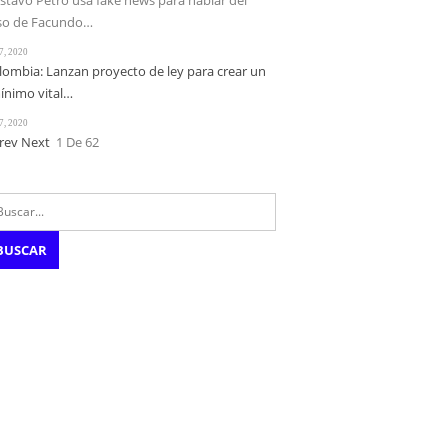
stavo Petro usa fake news para hablar del
so de Facundo…
7, 2020
lombia: Lanzan proyecto de ley para crear un
ínimo vital…
7, 2020
rev
Next
1 De 62