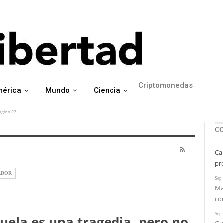
Argentina
Estados Unidos
Criptomonedas
mérica
Mundo
Ciencia
agina 27
C
Ca
pr
ADOR
Sep 
Ma
co
Sep 
uela es una tragedia, pero no