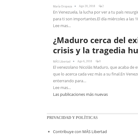
María Oropeza
Ago 20, 2018
2
En Venezuela, la lucha por ver a tu país resurgi
para ti son importantes.El día miércoles a la
Lee mas...
¿Maduro cerca del exi
crisis y la tragedia 
MÁS Libertad
Ago 6, 2018
0
El venezolano Nicolás Maduro, que acaba de e
que lo acerca cada vez más a su final.En Venezu
enterrando para…
Lee mas...
Las publicaciones más nuevas
PRIVACIDAD Y POLÍTICAS
Contribuye con MÁS Libertad