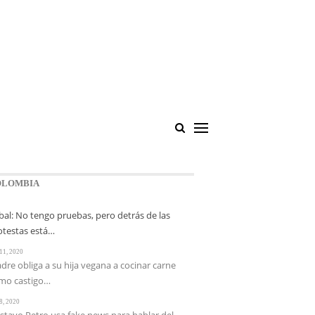
Sign In / Join
OLOMBIA
bal: No tengo pruebas, pero detrás de las
otestas está…
11, 2020
dre obliga a su hija vegana a cocinar carne
mo castigo…
8, 2020