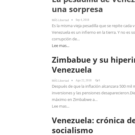
una sorpresa
MÁS Libertad
Sep 4, 2018
Es la misma vieja pesadilla que se repite cada 
Venezuela es un infierno en la tierra. Y no es s
corrupción de…
Lee mas...
Zimbabue y su hiperi
Venezuela
MÁS Libertad
Ago 22, 2018
0
Después de que la inflación alcanzara 500 mil 
inversiones y las pensiones desaparecieron.Di
máximo en Zimbabwe a…
Lee mas...
Venezuela: crónica de
socialismo