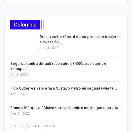
Colombia
Brasil recibe récord de empresas extranjeras
e inversión…
Abr 21, 2022
Seguros contra default ruso suben 3400% tras caer en
impago…
Abr 9, 2022
Fico Gutiérrez vencería a Gustavo Petro en segunda vuelta,…
Abr 3, 2022
Francia Márquez: ‘‘Chávez era un hombre negro que quería la…
Mar 31, 2022
PREV
NEXT
1 De 83