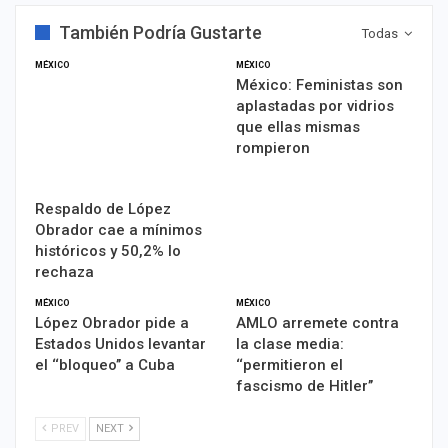
También Podría Gustarte
Todas
MÉXICO
MÉXICO
México: Feministas son
aplastadas por vidrios
que ellas mismas
rompieron
Respaldo de López
Obrador cae a mínimos
históricos y 50,2% lo
rechaza
MÉXICO
MÉXICO
López Obrador pide a
AMLO arremete contra
Estados Unidos levantar
la clase media:
el ‘‘bloqueo’’ a Cuba
‘‘permitieron el
fascismo de Hitler’’
PREV
NEXT