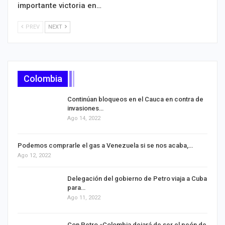
importante victoria en…
PREV
NEXT
Colombia
Continúan bloqueos en el Cauca en contra de
invasiones…
Ago 14, 2022
Podemos comprarle el gas a Venezuela si se nos acaba,…
Ago 12, 2022
Delegación del gobierno de Petro viaja a Cuba
para…
Ago 11, 2022
Con Petro «Colombia dejará de ser el peón de