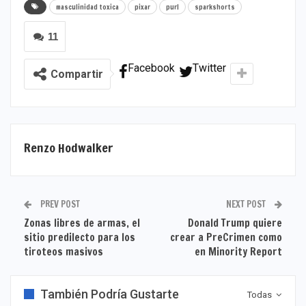
masculinidad toxica
pixar
purl
sparkshorts
11
Facebook
Twitter
Compartir
Renzo Hodwalker
PREV POST
NEXT POST
Zonas libres de armas, el
Donald Trump quiere
sitio predilecto para los
crear a PreCrimen como
tiroteos masivos
en Minority Report
También Podría Gustarte
Todas