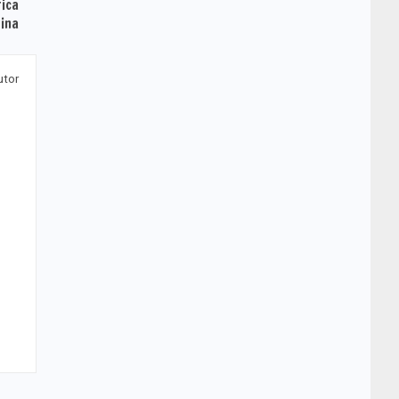
rica
ina
utor