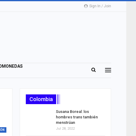
Sign In / Join
OMONEDAS
Colombia
Susana Boreal: los
hombres trans también
menstrúan
Jul 28, 2022
IÓN