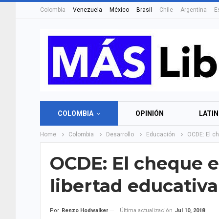
Colombia
Venezuela
México
Brasil
Chile
Argentina
E
COLOMBIA
OPINIÓN
LATI
Home
Colombia
Desarrollo
Educación
OCDE: El ch
OCDE: El cheque e
libertad educativa
Última actualización
Jul 10, 2018
Por
Renzo Hodwalker