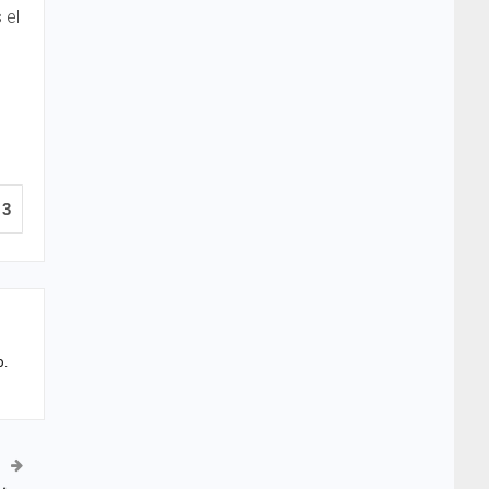
 el
3
b.