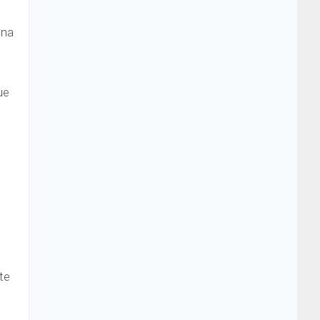
una
ue
te