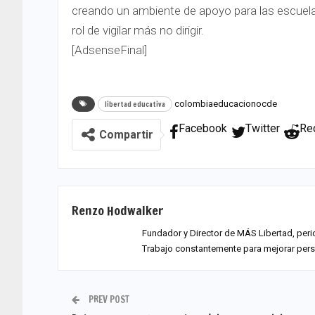
creando un ambiente de apoyo para las escuelas
rol de vigilar más no dirigir.
[AdsenseFinal]
colombiaeducacion
ocde
libertad educativa
Facebook
Twitter
Re
Compartir
Renzo Hodwalker
Fundador y Director de MÁS Libertad, peri
Trabajo constantemente para mejorar per
PREV POST