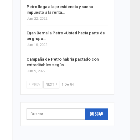
Petro llega a la presidencia y suena
impuesto a la renta…
Jun 22, 2022
Egan Bernal a Petro «Usted hacía parte de
un grupo…
Jun 10, 2022
Campaña de Petro habría pactado con
extraditables según…
Jun 9, 2022
PREV
NEXT
1 De 84