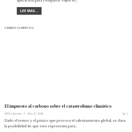
aplicación para compartir viajes se…
LEE MAS...
CAMBIO CLIMÁTICO
El impuesto al carbono sobre el catastrofismo climático
MÁS Libertad
Nov 27, 2018
1
Dado el temor y el pánico que provoca el calentamiento global, es clara
la posibilidad de que esto representa para…