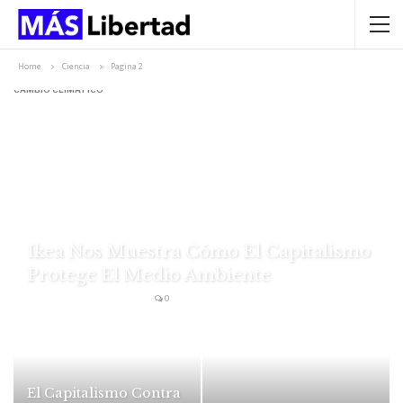
Home
Ciencia
Pagina 2
CAMBIO CLIMÁTICO
Ikea Nos Muestra Cómo El Capitalismo
Protege El Medio Ambiente
MÁS Libertad
Feb 15, 2019
0
El Capitalismo Contra