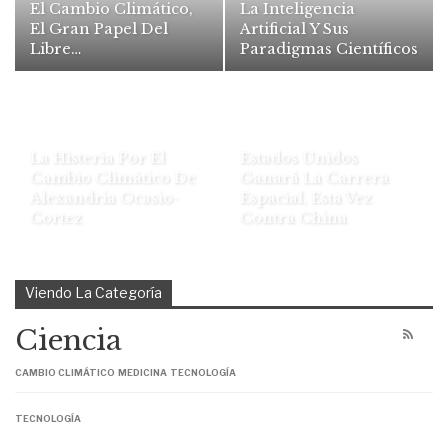
El Cambio Climático,
La Inteligencia
El Gran Papel Del
Artificial Y Sus
Libre…
Paradigmas Científicos
La Histeria Por El
Estados Unidos
Cambio Climático De
Ganará La Carrera
Alexandria Ocasio-
Espacial, Esta Vez
Cortez
Contra China
Viendo La Categoría
Ciencia
CAMBIO CLIMÁTICO
MEDICINA
TECNOLOGÍA
TECNOLOGÍA