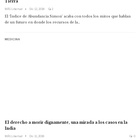
Tierra
MÁS Libertad
Dic 12, 2018
2
El ‘Índice de Abundancia Simon’ acaba con todos los mitos que hablan
de un futuro en donde los recursos de la…
MEDICINA
El derecho a morir dignamente, una mirada a los casos en la
India
MÁS Libertad
Dic 11, 2018
0