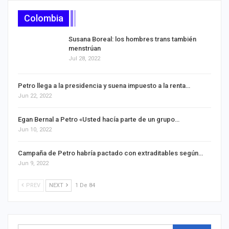
Colombia
Susana Boreal: los hombres trans también
menstrúan
Jul 28, 2022
Petro llega a la presidencia y suena impuesto a la renta…
Jun 22, 2022
Egan Bernal a Petro «Usted hacía parte de un grupo…
Jun 10, 2022
Campaña de Petro habría pactado con extraditables según…
Jun 9, 2022
PREV
NEXT
1 De 84