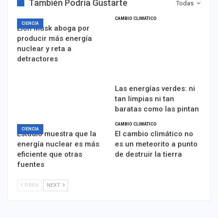
También Podría Gustarte
Todas
CAMBIO CLIMÁTICO
CIENCIA
Elon Musk aboga por
producir más energía
nuclear y reta a
detractores
Las energías verdes: ni
tan limpias ni tan
baratas como las pintan
CAMBIO CLIMÁTICO
CIENCIA
Estudio muestra que la
El cambio climático no
energía nuclear es más
es un meteorito a punto
eficiente que otras
de destruir la tierra
fuentes
PREV
NEXT