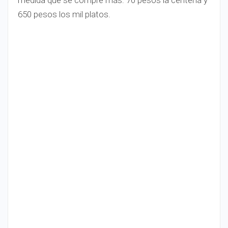
medida que se compre más: 70 pesos la centena y
650 pesos los mil platos.