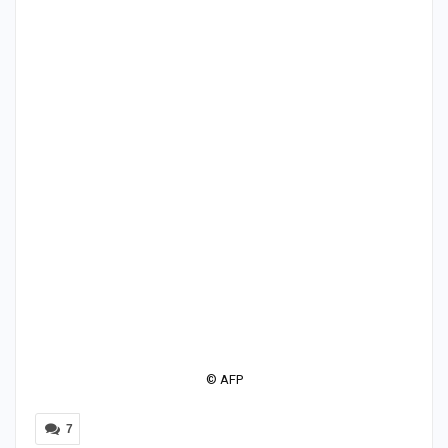
© AFP
7