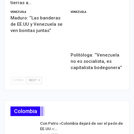
tierras a…
VENEZUELA
VENEZUELA
Maduro: ‘‘Las banderas
de EE.UU y Venezuela se
ven bonitas juntas’’
Politóloga: ‘‘Venezuela
no es socialista, es
capitalista bodegonera’’
PREV
NEXT
Colombia
Con Petro «Colombia dejará de ser el peón de
EE.UU.»:…