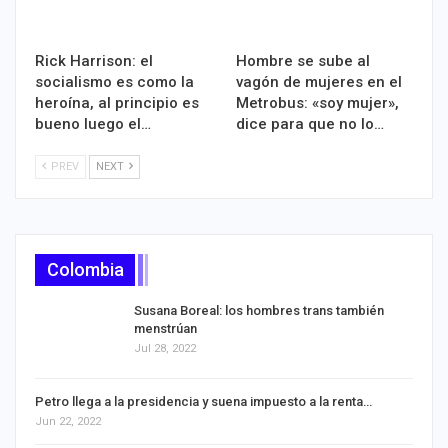
Rick Harrison: el
Hombre se sube al
socialismo es como la
vagón de mujeres en el
heroína, al principio es
Metrobus: «soy mujer»,
bueno luego el…
dice para que no lo…
PREV
NEXT
Colombia
Susana Boreal: los hombres trans también
menstrúan
Jul 28, 2022
Petro llega a la presidencia y suena impuesto a la renta…
Jun 22, 2022