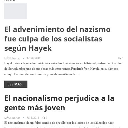
El advenimiento del nazismo
fue culpa de los socialistas
según Hayek
MÁS Libertad
Jul 26, 2018
1
Hayek retrata la relación intrínseca entre los intelectuales socialistas el nazismo en Camino
de Servidumbre una de sus obras más importantes.Friedrich Von Hayek, en su famoso
ensayo Camino de servidumbre pone de manifiesto la…
LEE MAS...
El nacionalismo perjudica a la
gente más joven
MÁS Libertad
Jul 5, 2018
0
El nacionalismo da un falso sentido de orgullo por los logros de los fallecidos hace
tiempo, que nunca te pertenecieron y por los que nunca has trabajadoLlega un momento