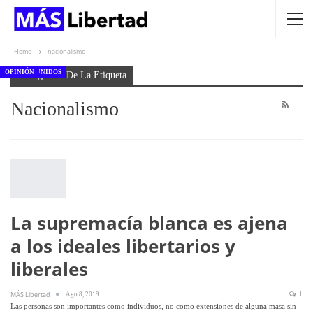
Home
nacionalismo
OPINIÓN
ESTADOS UNIDOS
OPINIÓN
OPINIÓN
OPINIÓN
Navegación De La Etiqueta
Nacionalismo
La supremacía blanca es ajena
a los ideales libertarios y
liberales
MÁS Libertad
Ago 8, 2019
1
Las personas son importantes como individuos, no como extensiones de alguna masa sin