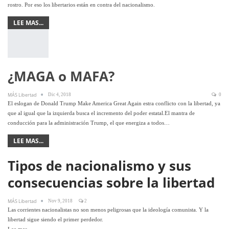
rostro. Por eso los libertarios están en contra del nacionalismo.
LEE MAS...
¿MAGA o MAFA?
MÁS Libertad
Dic 4, 2018
0
El eslogan de Donald Trump Make America Great Again estra conflicto con la libertad, ya
que al igual que la izquierda busca el incremento del poder estatal.El mantra de
conducción para la administración Trump, el que energiza a todos…
LEE MAS...
Tipos de nacionalismo y sus
consecuencias sobre la libertad
MÁS Libertad
Nov 9, 2018
2
Las corrientes nacionalistas no son menos peligrosas que la ideología comunista. Y la
libertad sigue siendo el primer perdedor.
Lee mas...