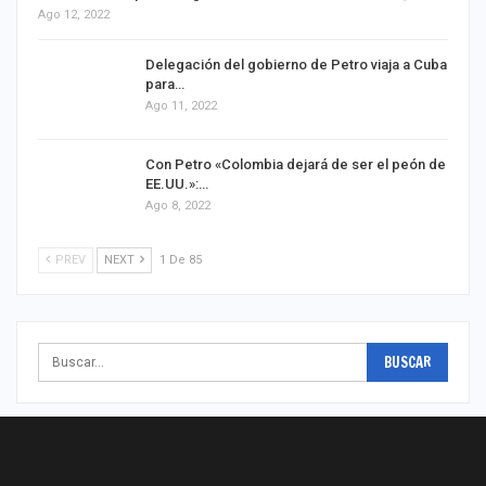
Ago 12, 2022
Delegación del gobierno de Petro viaja a Cuba
para…
Ago 11, 2022
Con Petro «Colombia dejará de ser el peón de
EE.UU.»:…
Ago 8, 2022
PREV
NEXT
1 De 85