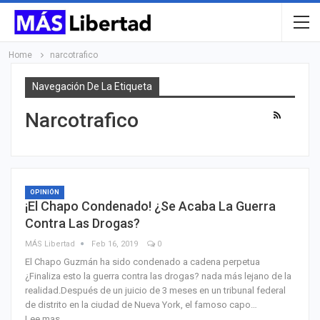
Home
narcotrafico
Navegación De La Etiqueta
Narcotrafico
OPINIÓN
¡El Chapo Condenado! ¿Se Acaba La Guerra
Contra Las Drogas?
MÁS Libertad
Feb 16, 2019
0
El Chapo Guzmán ha sido condenado a cadena perpetua
¿Finaliza esto la guerra contra las drogas? nada más lejano de la
realidad.Después de un juicio de 3 meses en un tribunal federal
de distrito en la ciudad de Nueva York, el famoso capo…
Lee mas...