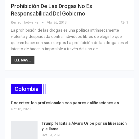
Prohibición De Las Drogas No Es
Responsabilidad Del Gobierno
Renzo Hodwalker
Abr 26, 2018
1
La prohibición de las drogas es una política intrínsecamente
violenta y despiadada contra individuos libres de elegir lo que
quieren hacer con sus cuerpos.La prohibición de las drogas es el
intento de hacer lo imposible a través del uso de…
LEE MAS...
Colombia
Docentes: los profesionales con peores calificaciones en…
Oct 18, 2020
Trump felicita a Álvaro Uribe por su liberación
y le llama…
Oct 13, 2020