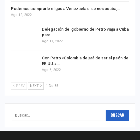
Podemos comprarle el gas a Venezuela si se nos acaba,…
Ago 12, 2022
Delegación del gobierno de Petro viaja a Cuba
para…
Ago 11, 2022
Con Petro «Colombia dejará de ser el peón de
EE.UU.»:…
Ago 8, 2022
PREV
NEXT
1 De 85