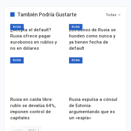
También Podría Gustarte
Todas
RUSIA
RUSIA
¿Acepta el default?
Los bonos de Rusia se
Rusia ofrece pagar
hunden como nunca y
eurobonos en rublos y
ya tienen fecha de
no en dólares
default
RUSIA
RUSIA
Rusia en caída libre:
Rusia expulsa a cónsul
rublo se devalúa 64%,
de Estonia
imponen control de
argumentando que es
capitales
un «espía»
PREV
NEXT