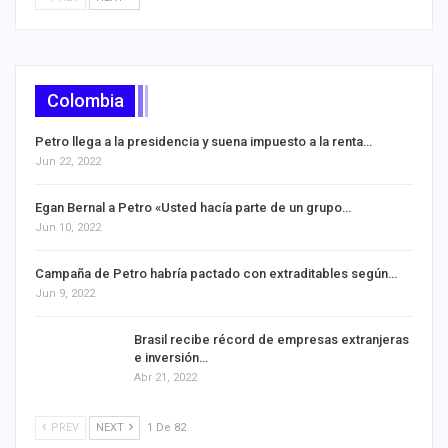
Colombia
Petro llega a la presidencia y suena impuesto a la renta…
Jun 22, 2022
Egan Bernal a Petro «Usted hacía parte de un grupo…
Jun 10, 2022
Campaña de Petro habría pactado con extraditables según…
Jun 9, 2022
Brasil recibe récord de empresas extranjeras
e inversión…
Abr 21, 2022
PREV
NEXT
1 De 82