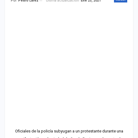
Última actualización
Ene 23, 2021
Por
Pedro Lárez
Oficiales de la policía subyugan a un protestante durante una