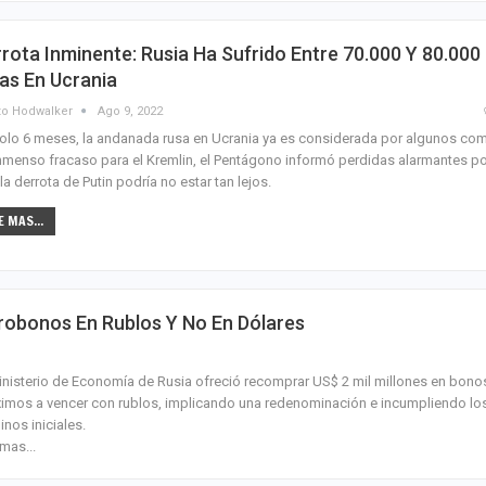
rota Inminente: Rusia Ha Sufrido Entre 70.000 Y 80.000
as En Ucrania
o Hodwalker
Ago 9, 2022
olo 6 meses, la andanada rusa en Ucrania ya es considerada por algunos co
nmenso fracaso para el Kremlin, el Pentágono informó perdidas alarmantes po
la derrota de Putin podría no estar tan lejos.
E MAS...
urobonos En Rublos Y No En Dólares
inisterio de Economía de Rusia ofreció recomprar US$ 2 mil millones en bono
imos a vencer con rublos, implicando una redenominación e incumpliendo lo
inos iniciales.
mas...