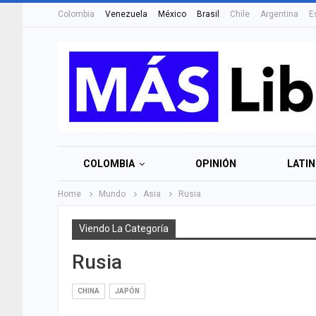
Colombia
Venezuela
México
Brasil
Chile
Argentina
E
COLOMBIA
OPINIÓN
LATI
Home
Mundo
Asia
Rusia
Viendo La Categoría
Rusia
CHINA
JAPÓN