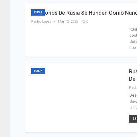
Los Bonos De Rusia Se Hunden Como Nunca
RUSIA
Pedro Lárez
Mar 12, 2022
0
Rusi
cost
defa
Lee 
Rus
RUSIA
De 
Pedr
Dese
deva
e in
LE