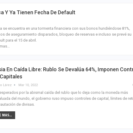
 Y Ya Tienen Fecha De Default
a se encuentra en una tormenta financiera con sus bonos hundiéndose 81%,
os de aseguramiento disparados, bloqueo de reservas e incluso se prevé su
ult para el 15 de abril.
mas...
ia En Caída Libre: Rublo Se Devalúa 64%, Imponen Cont
Capitales
o Lárez
Mar 10, 2022
sperados por la abismal caída del rublo que lo deja como la moneda más
luada del mundo, el gobierno ruso impuso controles de capital, límites de ret
cautación de divisas.
E MAS...