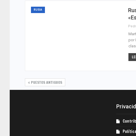
Ru
RUSIA
«e
Pedr
Mart
por 
clas
LE
PUESTOS ANTIGUOS
Privacid
Contri
Polític