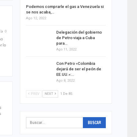
Podemos comprarle el gas a Venezuela si
se nos acaba,…
Ago 12, 2022
0
Delegación del gobierno
de Petro viaja a Cuba
mo
para…
r lo
Ago 11, 2022
Con Petro «Colombia
dejará de ser el peón de
EE.UU.»:…
Ago 8, 2022
PREV
NEXT
1 De 85
s
s