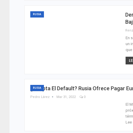
Der
RUSIA
Baj
Renz
En s
un i
que 
LE
¿Acepta El Default? Rusia Ofrece Pagar E
RUSIA
Pedro Lárez
Mar 31, 2022
0
El M
próx
térm
Lee 