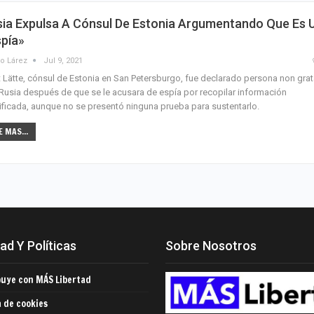
sia Expulsa A Cónsul De Estonia Argumentando Que Es 
spía»
o Lárez
Jul 9, 2021
 Lätte, cónsul de Estonia en San Petersburgo, fue declarado persona non gra
Rusia después de que se le acusara de espía por recopilar información
ificada, aunque no se presentó ninguna prueba para sustentarlo.
E MAS...
ad Y Políticas
Sobre Nosotros
buye con MÁS Libertad
a de cookies