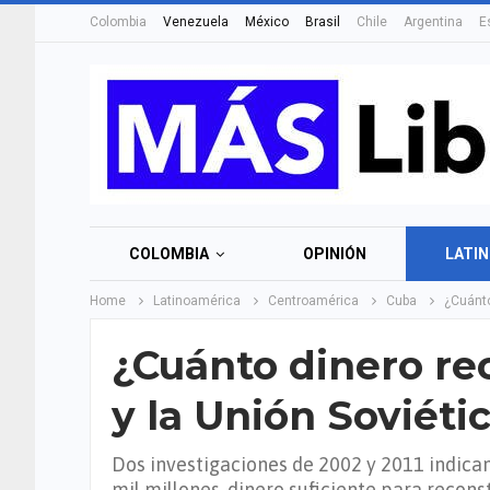
Colombia
Venezuela
México
Brasil
Chile
Argentina
E
COLOMBIA
OPINIÓN
LATI
Home
Latinoamérica
Centroamérica
Cuba
¿Cuánto
¿Cuánto dinero re
y la Unión Soviéti
Dos investigaciones de 2002 y 2011 indican
mil millones, dinero suficiente para recons