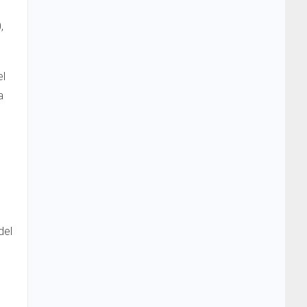
,
el
a
del