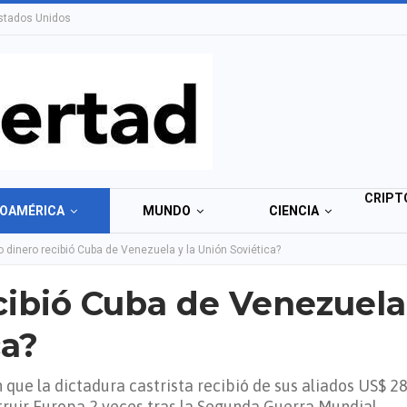
stados Unidos
CRIPT
NOAMÉRICA
MUNDO
CIENCIA
 dinero recibió Cuba de Venezuela y la Unión Soviética?
cibió Cuba de Venezuela
ca?
 que la dictadura castrista recibió de sus aliados US$ 2
truir Europa 2 veces tras la Segunda Guerra Mundial.