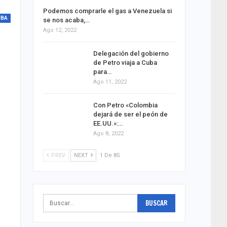
Podemos comprarle el gas a Venezuela si
UBA
se nos acaba,…
Ago 12, 2022
Delegación del gobierno
de Petro viaja a Cuba
para…
Ago 11, 2022
Con Petro «Colombia
dejará de ser el peón de
EE.UU.»:…
Ago 8, 2022
PREV
NEXT
1 De 85