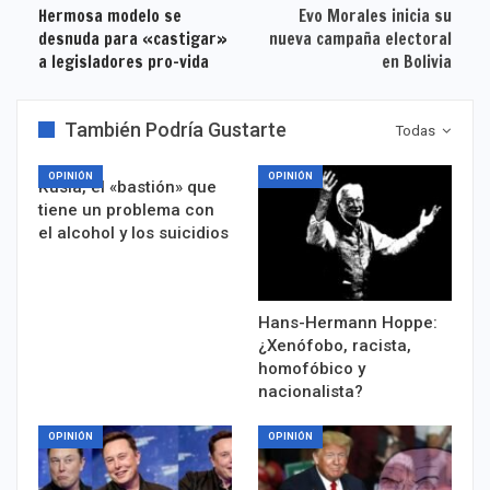
Hermosa modelo se
Evo Morales inicia su
desnuda para «castigar»
nueva campaña electoral
a legisladores pro-vida
en Bolivia
También Podría Gustarte
Todas
OPINIÓN
OPINIÓN
Rusia, el «bastión» que
tiene un problema con
el alcohol y los suicidios
Hans-Hermann Hoppe:
¿Xenófobo, racista,
homofóbico y
nacionalista?
OPINIÓN
OPINIÓN