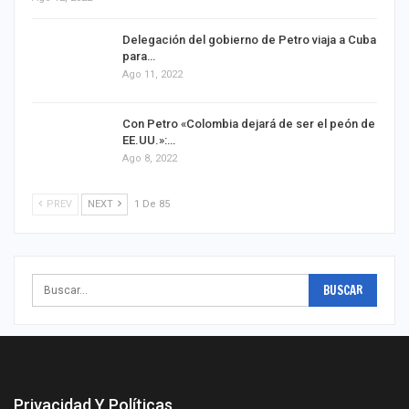
Delegación del gobierno de Petro viaja a Cuba
para…
Ago 11, 2022
Con Petro «Colombia dejará de ser el peón de
EE.UU.»:…
Ago 8, 2022
PREV
NEXT
1 De 85
Privacidad Y Políticas