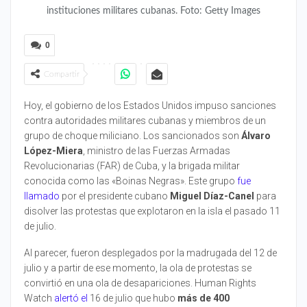
instituciones militares cubanas. Foto: Getty Images
0
Compartir
Hoy, el gobierno de los Estados Unidos impuso sanciones
contra autoridades militares cubanas y miembros de un
grupo de choque miliciano. Los sancionados son
Álvaro
López-Miera
, ministro de las Fuerzas Armadas
Revolucionarias (FAR) de Cuba, y la brigada militar
conocida como las «Boinas Negras». Este grupo
fue
llamado
por el presidente cubano
Miguel Díaz-Canel
para
disolver las protestas que explotaron en la isla el pasado 11
de julio.
Al parecer, fueron desplegados por la madrugada del 12 de
julio y a partir de ese momento, la ola de protestas se
convirtió en una ola de desapariciones. Human Rights
Watch
alertó el
16 de julio que hubo
más de 400