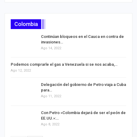
Colombia
Continúan bloqueos en el Cauca en contra de
invasiones…
Ago 14, 2022
Podemos comprarle el gas a Venezuela si se nos acaba,…
Ago 12, 2022
Delegación del gobierno de Petro viaja a Cuba
para…
Ago 11, 2022
Con Petro «Colombia dejará de ser el peón de
EE.UU.»:…
Ago 8, 2022