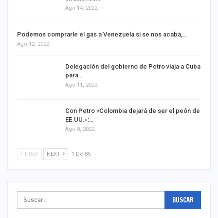
Ago 14, 2022
Podemos comprarle el gas a Venezuela si se nos acaba,…
Ago 12, 2022
Delegación del gobierno de Petro viaja a Cuba
para…
Ago 11, 2022
Con Petro «Colombia dejará de ser el peón de
EE.UU.»:…
Ago 8, 2022
PREV
NEXT
1 De 85