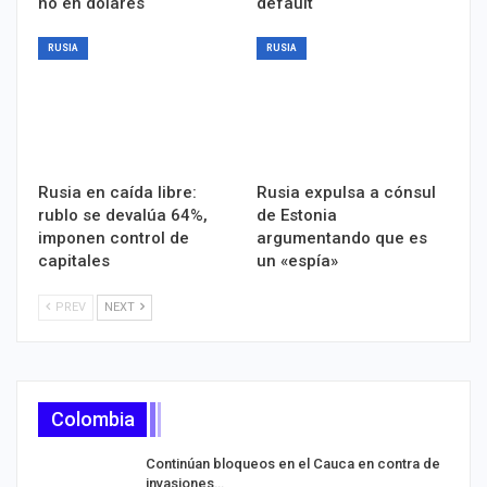
no en dólares
default
RUSIA
RUSIA
Rusia en caída libre:
Rusia expulsa a cónsul
rublo se devalúa 64%,
de Estonia
imponen control de
argumentando que es
capitales
un «espía»
PREV
NEXT
Colombia
Continúan bloqueos en el Cauca en contra de
invasiones…