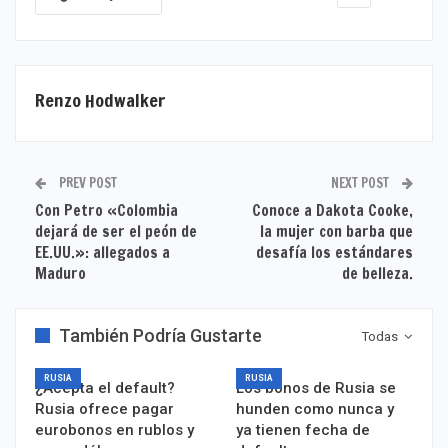
Renzo Hodwalker
PREV POST
NEXT POST
Con Petro «Colombia
Conoce a Dakota Cooke,
dejará de ser el peón de
la mujer con barba que
EE.UU.»: allegados a
desafía los estándares
Maduro
de belleza.
También Podría Gustarte
Todas
RUSIA
RUSIA
¿Acepta el default?
Los bonos de Rusia se
Rusia ofrece pagar
hunden como nunca y
eurobonos en rublos y
ya tienen fecha de