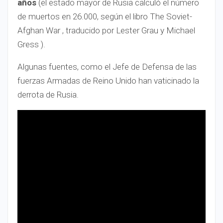
años
(el estado mayor de Rusia calculó el número
de muertos en 26.000, según el libro The Soviet-
Afghan War , traducido por Lester Grau y Michael
Gress ).
Algunas fuentes, como el Jefe de Defensa de las
fuerzas Armadas de Reino Unido han vaticinado la
derrota de Rusia.