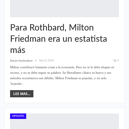
Para Rothbard, Milton
Friedman era un estatista
más
Renzo Hodwalker
Jun 25, 2018
0
Milton contribuyó bastantes cosas a la economía. Pero no se le debe elogiar en
exceso, y no se debe seguir su palabra. Su liberalismo clásico es hueco y sus
métodos económicos son débiles. Milton Friedman es popular, y no solo
"popular…
LEE MAS...
OPINIÓN