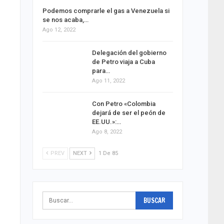
Podemos comprarle el gas a Venezuela si
se nos acaba,…
Ago 12, 2022
Delegación del gobierno
de Petro viaja a Cuba
para…
Ago 11, 2022
Con Petro «Colombia
dejará de ser el peón de
EE.UU.»:…
Ago 8, 2022
PREV
NEXT
1 De 85