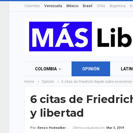
Colombia
Venezuela
México
Brasil
Chile
Argentina
E
COLOMBIA
OPINIÓN
LATI
Home
Opinión
6 citas de Friedrich Hayek sobre economía y
6 citas de Friedr
y libertad
Última actualización
Mar 3, 2019
Por
Renzo Hodwalker