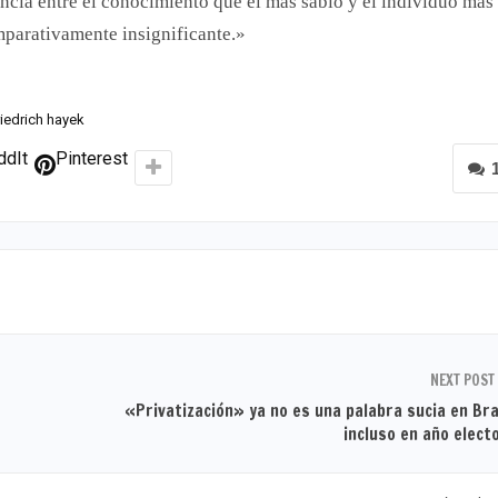
encia entre el conocimiento que el más sabio y el individuo más
parativamente insignificante.»
riedrich hayek
ddIt
Pinterest
NEXT POST
«Privatización» ya no es una palabra sucia en Bra
incluso en año elect