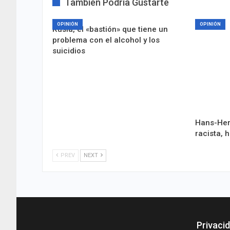
También Podría Gustarte
OPINIÓN
OPINIÓN
Rusia, el «bastión» que tiene un
problema con el alcohol y los
suicidios
Hans-Her
racista, 
PREV
NEXT
Privacid