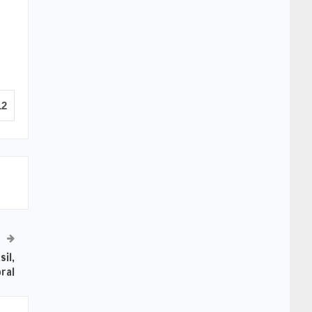
12
sil,
oral