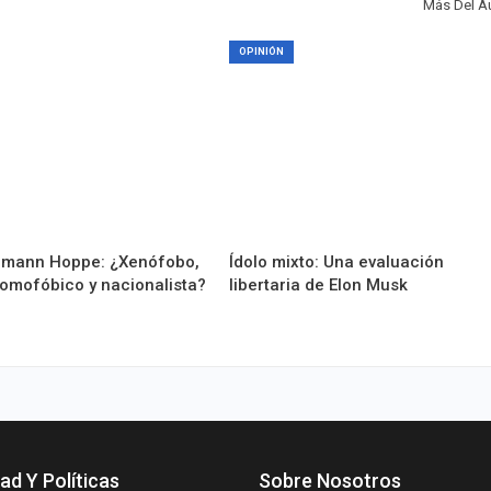
Más Del A
OPINIÓN
mann Hoppe: ¿Xenófobo,
Ídolo mixto: Una evaluación
homofóbico y nacionalista?
libertaria de Elon Musk
ad Y Políticas
Sobre Nosotros