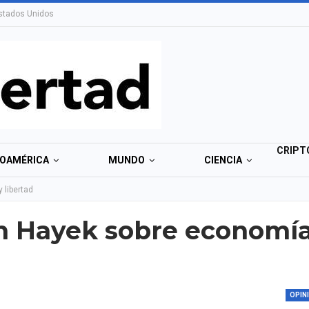
stados Unidos
CRIPT
NOAMÉRICA
MUNDO
CIENCIA
 libertad
ich Hayek sobre economí
OPIN