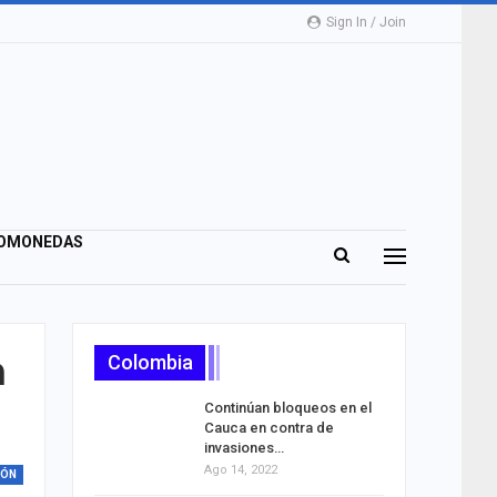
Sign In / Join
OMONEDAS
a
Colombia
Continúan bloqueos en el
Cauca en contra de
invasiones…
Ago 14, 2022
IÓN