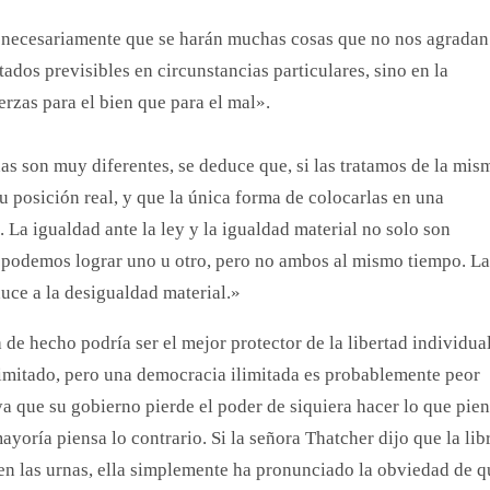
a necesariamente que se harán muchas cosas que no nos agradan
tados previsibles en circunstancias particulares, sino en la
erzas para el bien que para el mal».
s son muy diferentes, se deduce que, si las tratamos de la mis
u posición real, y que la única forma de colocarlas en una
. La igualdad ante la ley y la igualdad material no solo son
; y podemos lograr uno u otro, pero no ambos al mismo tiempo. La
duce a la desigualdad material.»
e hecho podría ser el mejor protector de la libertad individua
limitado, pero una democracia ilimitada es probablemente peor
ya que su gobierno pierde el poder de siquiera hacer lo que pie
yoría piensa lo contrario. Si la señora Thatcher dijo que la lib
 en las urnas, ella simplemente ha pronunciado la obviedad de q