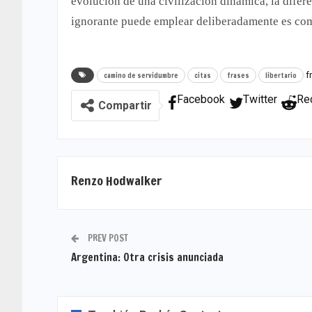
evolución de una civilización dinámica, la difer
ignorante puede emplear deliberadamente es com
f
camino de servidumbre
citas
frases
libertario
Facebook
Twitter
Re
Compartir
Renzo Hodwalker
PREV POST
Argentina: Otra crisis anunciada