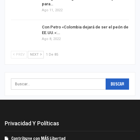
para…
Ago 11, 2022
Con Petro «Colombia dejará de ser el peón de
EE.UU.»:…
Ago 8, 2022
PREV
NEXT
1 De 85
Privacidad Y Políticas
Contribuye con MÁS Libertad