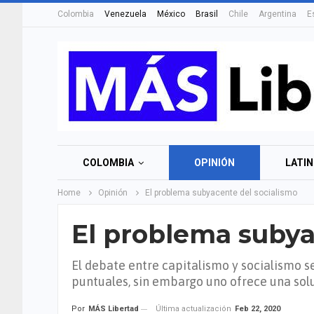
Colombia
Venezuela
México
Brasil
Chile
Argentina
E
COLOMBIA
OPINIÓN
LATI
Home
Opinión
El problema subyacente del socialismo
El problema subya
El debate entre capitalismo y socialismo 
puntuales, sin embargo uno ofrece una solu
Última actualización
Feb 22, 2020
Por
MÁS Libertad