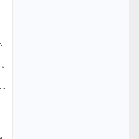
 y
 y
a a
a
e