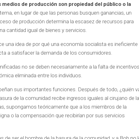
s medios de producción son propiedad del público o la
stema, en lugar de que las personas busquen ganancias, un
oceso de producción determina la escasez de recursos para
a cantidad igual de bienes y servicios.
 una idea de por qué una economía socialista es ineficiente
ecta a satisfacer la demanda de los consumidores.
ificadas no se deben necesariamente a la falta de incentivos
mica eliminada entre los individuos.
eñan sus importantes funciones. Después de todo, ¿quién v
sura de la comunidad recibe ingresos iguales al cirujano de l
as, supongamos teóricamente que a los miembros de la
igna o la compensación que recibirían por sus servicios
s de ser el hombre de la basura de la comunidad, y a Bob no l