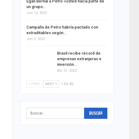
Egan Bernal a Petro «Usted hacía parte de
un grupo…
Jun 10, 2022
Campaña de Petro habría pactado con
extraditables según…
Jun 9, 2022
Brasil recibe récord de
empresas extranjeras e
inversión…
Abr 21, 2022
PREV
NEXT
1 De 82