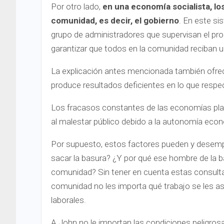
Por otro lado,
en una economía socialista, lo
comunidad, es decir, el gobierno
. En este si
grupo de administradores que supervisan el pr
garantizar que todos en la comunidad reciban un
La explicación antes mencionada también ofrece
produce resultados deficientes en lo que resp
Los fracasos constantes de las economías plan
al malestar público debido a la autonomía econó
Por supuesto, estos factores pueden y desemp
sacar la basura? ¿Y por qué ese hombre de la ba
comunidad? Sin tener en cuenta estas consult
comunidad no les importa qué trabajo se les as
laborales.
A John no le importan las condiciones peligrosa