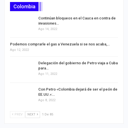
Colombia
Continúan bloqueos en el Cauca en contra de
invasiones…
Ago 14, 2022
Podemos comprarle el gas a Venezuela si se nos acaba,…
Ago 12, 2022
Delegación del gobierno de Petro viaja a Cuba
para…
Ago 11, 2022
Con Petro «Colombia dejará de ser el peón de
EE.UU.»:…
Ago 8, 2022
PREV
NEXT
1 De 85