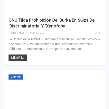
ONU Tilda Prohibición Del Burka En Suiza De
‘discriminatoria’ Y ‘xenófoba’
Pedro Lárez
Mar 13, 2021
6
La Oficina de la ACNUDH, dirigida por Michelle Bachelet, criticó la
decisión de Suiza que prohíbe el uso del burka en espacios
públicos por discriminar a las mujeres musulmanas.
LEE MAS...
OPINIÓN