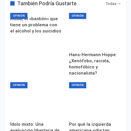
También Podría Gustarte
Todas
OPINIÓN
OPINIÓN
Rusia, el «bastión» que
tiene un problema con
el alcohol y los suicidios
Hans-Hermann Hoppe:
¿Xenófobo, racista,
homofóbico y
nacionalista?
OPINIÓN
OPINIÓN
Ídolo mixto: Una
Por qué la izquierda
evaluación libertaria de
americana odia tan