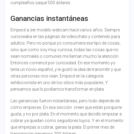
cumpleaños saqué 500 dólares.
Ganancias instantáneas
Empecé a ser modelo webcam hace varios años. Siempre
curioseaba en las páginas de videochats y contenido para
adultos. Pero no porque yo consumiera ese tipo de cosas,
sino que como soy muy curiosa, todas las cosas que no
sean normales o comunes me llaman mucho la atención.
Entonces comencé por curiosidad. En ese momento yo
tenía un novio español, y le gustó la idea de transmitir y que
otras personas nos vean. Empecé en la categoría
exhibicionista en uno de los sitios más populares. Y
pensamos que lo podíamos transformar en plata.
Las ganancias fueron instantáneas, pero todo depende de
cómo empieces. En esa sección creen que están porque te
gusta, y no por plata. En el momento que decidís empezar a
cobrar ya quedan como seguidores tuyos. Y en el momento
que empiezas a cobrar, ganas la plata. El primer mes de
transmisión ganamos 200 dólares.