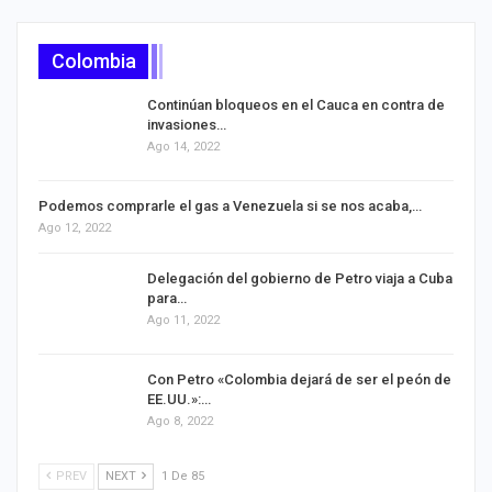
Colombia
Continúan bloqueos en el Cauca en contra de
invasiones…
Ago 14, 2022
Podemos comprarle el gas a Venezuela si se nos acaba,…
Ago 12, 2022
Delegación del gobierno de Petro viaja a Cuba
para…
Ago 11, 2022
Con Petro «Colombia dejará de ser el peón de
EE.UU.»:…
Ago 8, 2022
PREV
NEXT
1 De 85