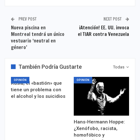
PREV POST
NEXT POST
Nueva piscina en
¡Atención! EE. UU. invoca
Montreal tendrá un único
el TIAR contra Venezuela
vestuario ‘neutral en
género’
También Podría Gustarte
Todas
OPINIÓN
OPINIÓN
Rusia, el «bastión» que
tiene un problema con
el alcohol y los suicidios
Hans-Hermann Hoppe:
¿Xenófobo, racista,
homofóbico y