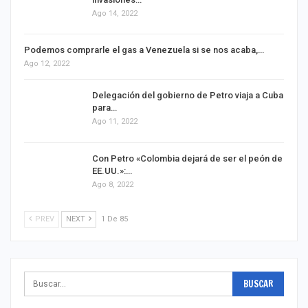
Ago 14, 2022
Podemos comprarle el gas a Venezuela si se nos acaba,…
Ago 12, 2022
Delegación del gobierno de Petro viaja a Cuba
para…
Ago 11, 2022
Con Petro «Colombia dejará de ser el peón de
EE.UU.»:…
Ago 8, 2022
PREV
NEXT
1 De 85