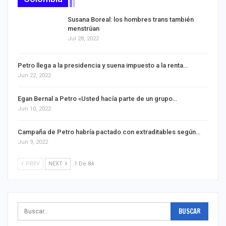
Susana Boreal: los hombres trans también
menstrúan
Jul 28, 2022
Petro llega a la presidencia y suena impuesto a la renta…
Jun 22, 2022
Egan Bernal a Petro «Usted hacía parte de un grupo…
Jun 10, 2022
Campaña de Petro habría pactado con extraditables según…
Jun 9, 2022
PREV
NEXT
1 De 84